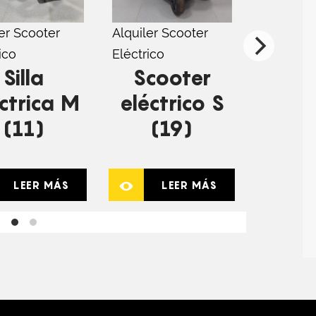
er Scooter
Alquiler Scooter
Alquiler 
ico
Eléctrico
Eléctrico
Silla
Scooter
Si
ctrica M
eléctrico S
eléct
(11)
(19)
(
LEER MÁS
LEER MÁS