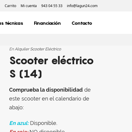
Carrito
Mi cuenta
943 04 55 33
info@lagun24.com
s técnicas
Financiación
Contacto
En
Alquiler Scooter Eléctrico
Scooter eléctrico
S (14)
Comprueba la disponibilidad
de
este scooter en el calendario de
abajo:
En azul:
Disponible.
En rojo:
NO disponible.