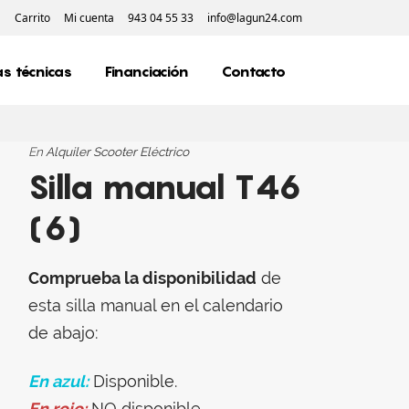
Carrito
Mi cuenta
943 04 55 33
info@lagun24.com
s técnicas
Financiación
Contacto
En
Alquiler Scooter Eléctrico
Silla manual T46
(6)
Comprueba la disponibilidad
de
esta silla manual en el calendario
de abajo:
En azul:
Disponible.
En rojo:
NO disponible.