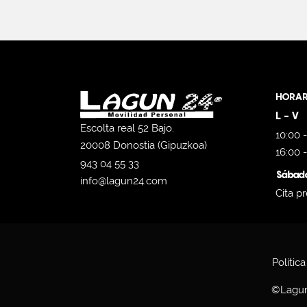
HORAR
L - V
Escolta real 52 Bajo.
10:00 -
20008 Donostia (Gipuzkoa)
16:00 
943 04 55 33
Sábad
info@lagun24.com
Cita pr
Polític
©Lagun 