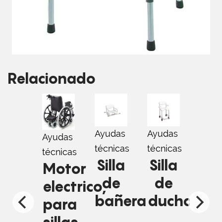
Relacionado
Ayudas
Ayudas
Ayud
Ayudas
técnicas
técnicas
técni
técnicas
Silla
Silla
Ha
Motor
de
de
At
electrico,
bañera
ducha
Ma
para