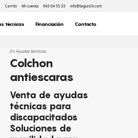
Carrito
Mi cuenta
943 04 55 33
info@lagun24.com
s técnicas
Financiación
Contacto
En
Ayudas técnicas
Colchon
antiescaras
Venta de ayudas
técnicas para
discapacitados
Soluciones de