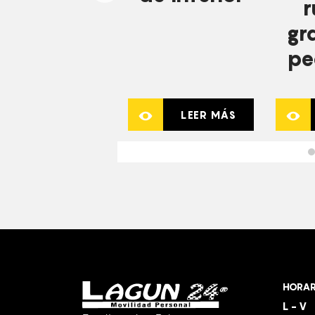
r
gr
pe
LEER MÁS
HORAR
L - V