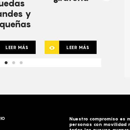
uedas
andes y
queñas
LEER MÁS
LEER MÁS
IO
Nuestro compromiso es me
personas con movilidad r
todos los nuevos avances