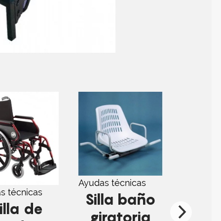
Ayudas técnicas
Ayudas t
s técnicas
Silla baño
Sil
illa de
giratoria
du