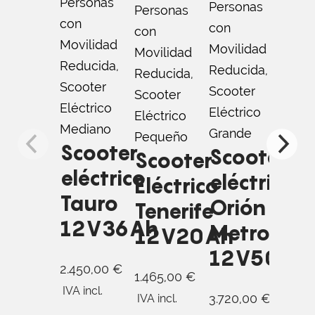
Personas
Personas
Pers
Personas
con
con
con
con
Movilidad
Movilidad
Movi
Movilidad
Reducida
,
Reducida
,
Redu
Reducida
,
Scooter
Scooter
Scoo
Scooter
Eléctrico
Eléctrico
Eléct
Eléctrico
Mediano
Grande
Pequ
Pequeño
Scooter
Scooter
Sc
Scooter
eléctrico
eléctrico
elé
Eléctrico
Tauro
Orión
Col
Tenerife
12V36Ah
Metro
12
12V20Ah
12V50Ah
2.450,00
€
1.83
1.465,00
€
IVA incl.
IVA in
3.720,00
€
IVA incl.