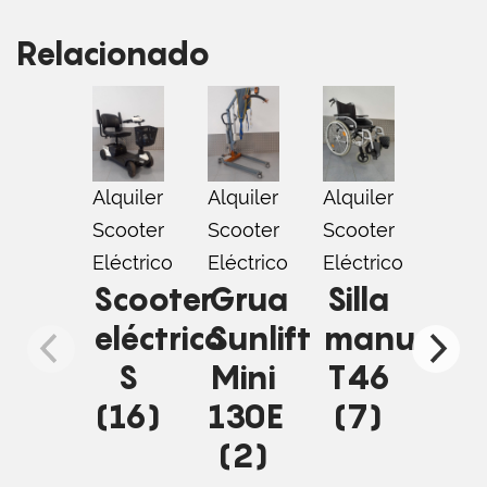
Relacionado
Alquiler
Alquiler
Alquiler
Alqui
Scooter
Scooter
Scooter
Scoo
Eléctrico
Eléctrico
Eléctrico
Eléct
Scooter
Grua
Silla
Sc
eléctrico
Sunlift
manual
elé
S
Mini
T46
S
(16)
130E
(7)
(1
(2)