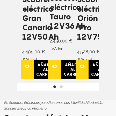
eléctrico
eléctrico
eléctrico
elé
Tauro
Gran
Orión
Col
12V36Ah
Canaria
Pro
12
12V50Ah
12V75Ah
2.450,00
€
1.83
IVA incl.
IVA in
4.495,00
€
4.528,00
€
IVA incl.
IVA incl.
AÑADIR
AÑADIR
AÑADIR
AL
AL
AL
CARRITO
CARRITO
CARRITO
En
Scooters Eléctricos para Personas con Movilidad Reducida
,
Scooter Eléctrico Pequeño