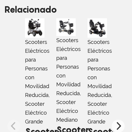
Relacionado
Scooters
Scooters
Scooters
Scoo
Eléctricos
Eléctricos
Eléctricos
Eléct
para
para
para
para
Personas
Personas
Personas
Pers
con
con
con
con
Movilidad
Movilidad
Movilidad
Movi
Reducida
,
Reducida
,
Reducida
,
Redu
Scooter
Scooter
Scooter
Scoo
Eléctrico
Eléctrico
Eléctrico
Eléct
Mediano
Grande
Grande
Pequ
Scooter
Scooter
Scooter
Sc