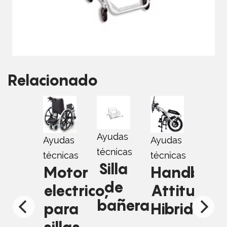
Relacionado
Ayudas
Ayud
Ayudas
Ayudas
técnicas
técni
técnicas
técnicas
Silla
Ca
Handbike
Motor
de
Attitude
electrico,
bañera
Hibrida
para