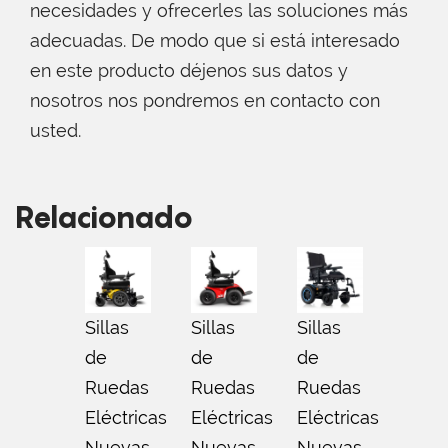
necesidades y ofrecerles las soluciones más
adecuadas. De modo que si está interesado
en este producto déjenos sus datos y
nosotros nos pondremos en contacto con
usted.
Relacionado
Sillas
Sillas
Sillas
Sillas
de
de
de
de
Ruedas
Ruedas
Ruedas
Rued
Eléctricas
Eléctricas
Eléctricas
Eléct
Nuevas
,
Nuevas
,
Nuevas
,