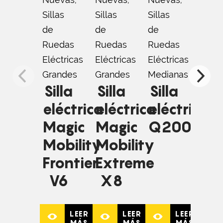
Nuev
Sillas
Sillas
Sillas
Sillas
de
de
de
de
Ruedas
Ruedas
Ruedas
Rued
Eléctricas
Eléctricas
Eléctricas
Eléct
Grandes
Grandes
Medianas
Medi
Silla
Silla
Silla
Sil
eléctrica
eléctrica
eléctrica
elé
Magic
Magic
Q200R
Q1
Mobility
Mobility
Frontier
Extreme
V6
X8
LEER
LEER
LEER
MÁS
MÁS
MÁS