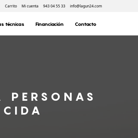
Carrito
Mi cuenta
943 04 55 33
info@lagun24.com
s técnicas
Financiación
Contacto
A PERSONAS
UCIDA