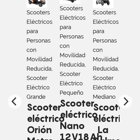
Scooters
Scooters
Scooters
Scoo
Eléctricos
Eléctricos
Eléctricos
Eléct
para
para
para
para
Personas
Personas
Personas
Pers
con
con
con
con
Movilidad
Movilidad
Movilidad
Movi
Reducida
,
Reducida
,
Reducida
,
Redu
Scooter
Scooter
Scooter
Scoo
Eléctrico
Eléctrico
Eléctrico
Eléct
Pequeño
Grande
Mediano
Medi
Scooter
Scooter
Scooter
Sc
eléctrico
eléctrico
eléctrico
elé
Nano
Orión
La
Ma
12V18Ah