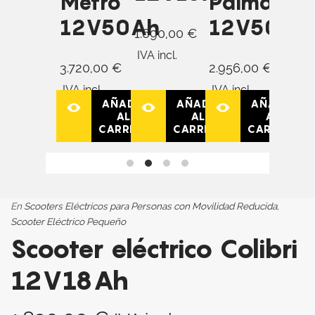
Metro
Palma
Pl
12V50Ah
12V50Ah
12
1.690,00
€
IVA incl.
3.720,00
€
2.956,00
€
2.48
IVA incl.
IVA incl.
IVA in
AÑADIR
AÑADIR
AÑADIR
AL
AL
AL
CARRITO
CARRITO
CARRITO
En
Scooters Eléctricos para Personas con Movilidad Reducida
,
Scooter Eléctrico Pequeño
Scooter eléctrico Colibri
12V18Ah